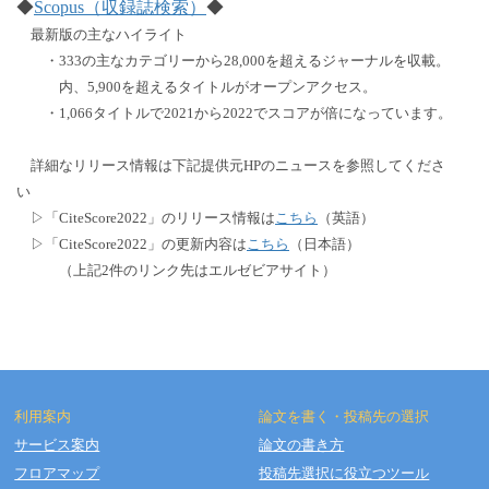
◆
Scopus（収録誌検索）
◆
最新版の主なハイライト
・333の主なカテゴリーから28,000を超えるジャーナルを収載。
内、5,900を超えるタイトルがオープンアクセス。
・1,066タイトルで2021から2022でスコアが倍になっています。
詳細なリリース情報は下記提供元HPのニュースを参照してくださ
い
▷「CiteScore2022」のリリース情報は
こちら
（英語）
▷「CiteScore2022」の更新内容は
こちら
（日本語）
（上記2件のリンク先はエルゼビアサイト）
利用案内
論文を書く・投稿先の選択
サービス案内
論文の書き方
フロアマップ
投稿先選択に役立つツール
Copyright © OSAKA DENTAL UNIVERSITY LIBRARY All Rights Reserved.