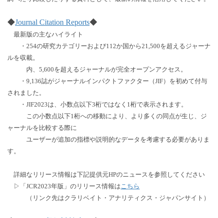
◆
Journal Citation Reports
◆
最新版の主なハイライト
・254の研究カテゴリーおよび112か国から21,500を超えるジャーナ
ルを収載。
内、5,600を超えるジャーナルが完全オープンアクセス。
・9,136誌がジャーナルインパクトファクター（JIF）を初めて付与
されました。
・JIF2023は、小数点以下3桁ではなく1桁で表示されます。
この小数点以下1桁への移動により、より多くの同点が生じ、ジ
ャーナルを比較する際に
ユーザーが追加の指標や説明的なデータを考慮する必要がありま
す。
詳細なリリース情報は下記提供元HPのニュースを参照してください
▷「JCR2023年版」のリリース情報は
こちら
（リンク先はクラリベイト・アナリティクス・ジャパンサイト）