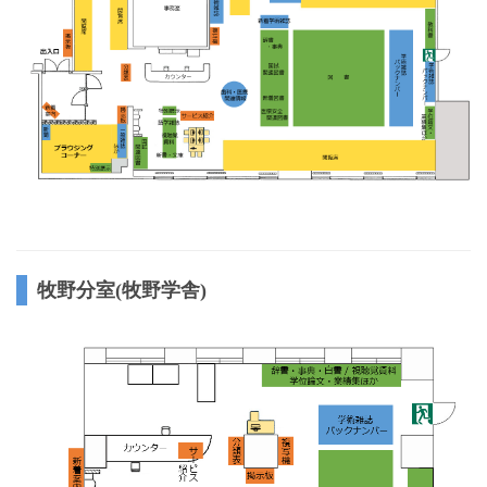
牧野分室(牧野学舎)