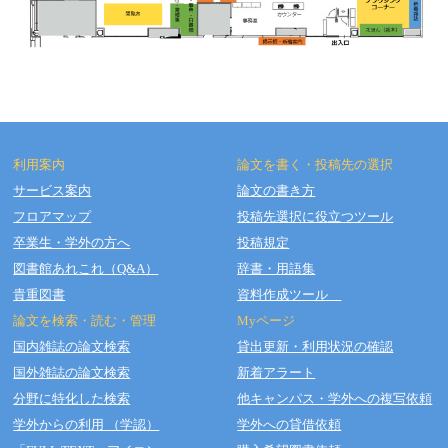
利用案内
論文を書く・投稿先の選択
サービス案内
論文の書き方
フロアマップ
投稿先選択に役立つツール
Copyright © OSAKA DENTAL UNIVERSITY LIBRARY All Rights Reserved.
卒業生・学外の方へ
投稿規定
図書館あれこれ（Q&A）
辞書・用語集
貴重図書
資料作成ツール
論文を検索・読む・管理
Myページ
国内雑誌の論文検索
貸出更新・利用状況の確認
国外雑誌の論文検索
新着アラート
分野に特化した検索
他キャンパス・学外への複写依頼
学外からの利用 （学認）
学外への貸借依頼