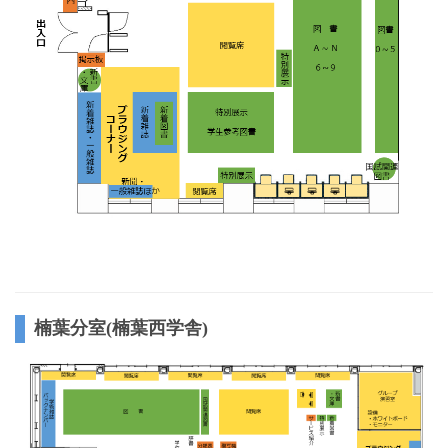
楠葉分室(楠葉西学舎)