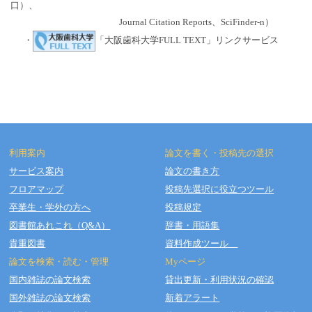
口）、
Journal Citation Reports、SciFinder-n）
・
「大阪歯科大学FULL TEXT」リンクサービス
利用案内
論文を書く・投稿先の選択
サービス案内
論文の書き方
フロアマップ
投稿先選択に役立つツール
Copyright © OSAKA DENTAL UNIVERSITY LIBRARY All Rights Reserved.
卒業生・学外の方へ
投稿規定
図書館あれこれ（Q&A）
辞書・用語集
貴重図書
資料作成ツール
論文を検索・読む・管理
Myページ
国内雑誌の論文検索
貸出更新・利用状況の確認
国外雑誌の論文検索
新着アラート