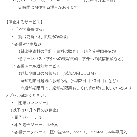
※ 時間は前後する場合があります
【停止するサービス】
・「本学蔵書検索」
・「貸出更新・利用状況の確認」
・各種Web申込み
（貸出中資料の予約・資料の取寄せ・購入希望図書依頼・
他キャンパス・学外への複写依頼・学外への貸借依頼など）
・各種メール通知サービス
（返却期限日のお知らせ（返却期限日1日前）・
返却期限日超過のお知らせ（延滞2日目・5日目）など）
※返却期限日は、返却期限票もしくは貸出時に挿んでいるスリ
ップをご確認ください。
・「開館カレンダー」
（以下は11月５日のみ停止）
・電子ジャーナル
・本学電子ジャーナル検索
・各種データベース（医中誌Web、Scopus、PubMed（本学専用入