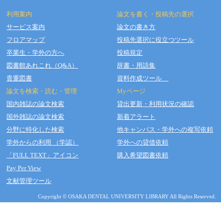
利用案内
論文を書く・投稿先の選択
サービス案内
論文の書き方
フロアマップ
投稿先選択に役立つツール
Copyright © OSAKA DENTAL UNIVERSITY LIBRARY All Rights Reserved.
卒業生・学外の方へ
投稿規定
図書館あれこれ（Q&A）
辞書・用語集
貴重図書
資料作成ツール
論文を検索・読む・管理
Myページ
国内雑誌の論文検索
貸出更新・利用状況の確認
国外雑誌の論文検索
新着アラート
分野に特化した検索
他キャンパス・学外への複写依頼
学外からの利用 （学認）
学外への貸借依頼
「FULL TEXT」アイコン
購入希望図書依頼
Pay Per View
文献管理ツール
Copyright © OSAKA DENTAL UNIVERSITY LIBRARY All Rights Reserved.