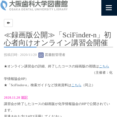
≪録画版公開≫「SciFinder-n」初
心者向けオンライン講習会開催
投稿日時 : 2020/11/20
図書館管理者
★オンライン講習会の詳細、終了したコースの録画版の視聴は
こちら
（主催者：化
学情報協会HP）
★「SciFinder-n」検索ガイドなど技術資料は
こちら
（同上）
2020.11.20 追記
講習会が終了したコースの録画版が化学情報協会のHPで公開されてい
ます。
見逃された方はぜひ活用してください。