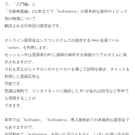
て、「入門編」と
「文献検索編」の2本立てで「SciFinder-n」の基本的な操作やトピック
別の検索について
解説される日本語の講習会です。
オンライン講習会はシスコシステムズが提供する Web 会議ツール
「webex」を利用します。
セッション中は受講者のPCに講師の操作する画面がリアルタイムに表
示されますので、
それを見ながらイヤホンやスピーカーを通じて説明を聴き、チャットを
利用した質疑応答も
可能です。
受講は無料で、インターネットに接続した PC があれば自宅など学外で
も視聴することが
できます。
本学では「SciFinder」「SciFinder-n」導入後初めての本格的な講習会で
もありますので、
今回初めて「SciFinder-n」を知った方はもちろん、いまいち使い方が分