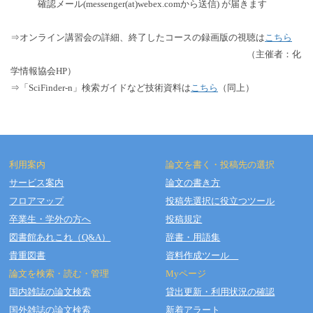
確認メール(messenger(at)webex.comから送信) が届きます
⇒オンライン講習会の詳細、終了したコースの録画版の視聴は
こちら
（主催者：化
学情報協会HP）
⇒「SciFinder-n」検索ガイドなど技術資料は
こちら
（同上）
利用案内
論文を書く・投稿先の選択
サービス案内
論文の書き方
フロアマップ
投稿先選択に役立つツール
Copyright © OSAKA DENTAL UNIVERSITY LIBRARY All Rights Reserved.
卒業生・学外の方へ
投稿規定
図書館あれこれ（Q&A）
辞書・用語集
貴重図書
資料作成ツール
論文を検索・読む・管理
Myページ
国内雑誌の論文検索
貸出更新・利用状況の確認
国外雑誌の論文検索
新着アラート