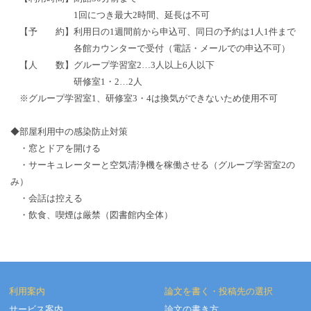
1回につき最大2時間、延長は不可
【予 約】利用日の1週間前から申込可、同日の予約は1人1件まで
各館カウンターで受付（電話・メールでの申込不可）
【人 数】グループ学習室2…3人以上6人以下
研修室1・2…2人
※グループ学習室1、研修室3・4は換気ができないため使用不可
◆部屋利用中の感染防止対策
・窓とドアを開ける
・サーキュレーターと空気清浄機を稼働させる（グループ学習室2の
み）
・会話は控える
・飲食、喫煙は厳禁（図書館内全体）
利用案内
論文を書く・投稿先の選択
サービス案内
論文の書き方