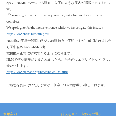
なお、NLMのページでも現在、以下のような案内が掲載されておりま
す。
「Currently, some E-utilities requests may take longer than normal to
complete.
We apologize for the inconvenience while we investigate this issue.」
https://www.ncbi.nlm.nih.gov/
NLM側の不具合解消の見込みは現時点で不明ですが、解消されました
ら医中誌WebのPubMed検
索機能も正常に検索できるようになります。
NLMで何か情報が更新されましたら、当会のウェブサイトなどでも更
新いたします。
https://www.jamas.or.jp/news/news195.html
ご迷惑をお掛けいたしますが、何卒ご了の程お願い申し上げます。
利用案内
論文を書く・投稿先の選択