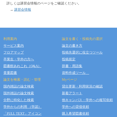
詳しくは講習会情報のページをご確認ください。
→
講習会情報
利用案内
論文を書く・投稿先の選択
サービス案内
論文の書き方
フロアマップ
投稿先選択に役立つツール
Copyright © OSAKA DENTAL UNIVERSITY LIBRARY All Rights Reserved.
卒業生・学外の方へ
投稿規定
図書館あれこれ（Q&A）
辞書・用語集
貴重図書
資料作成ツール
論文を検索・読む・管理
Myページ
国内雑誌の論文検索
貸出更新・利用状況の確認
国外雑誌の論文検索
新着アラート
分野に特化した検索
他キャンパス・学外への複写依頼
学外からの利用 （学認）
学外への貸借依頼
「FULL TEXT」アイコン
購入希望図書依頼