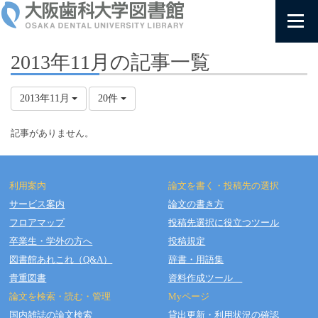
2013年11月の記事一覧
2013年11月
20件
記事がありません。
利用案内
論文を書く・投稿先の選択
サービス案内
論文の書き方
フロアマップ
投稿先選択に役立つツール
Copyright © OSAKA DENTAL UNIVERSITY LIBRARY All Rights Reserved.
卒業生・学外の方へ
投稿規定
図書館あれこれ（Q&A）
辞書・用語集
貴重図書
資料作成ツール
論文を検索・読む・管理
Myページ
国内雑誌の論文検索
貸出更新・利用状況の確認