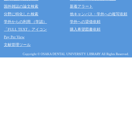
国外雑誌の論文検索
新着アラート
分野に特化した検索
他キャンパス・学外への複写依頼
学外からの利用 （学認）
学外への貸借依頼
「FULL TEXT」アイコン
購入希望図書依頼
Pay Per View
文献管理ツール
Copyright © OSAKA DENTAL UNIVERSITY LIBRARY All Rights Reserved.