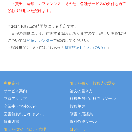
・貸出、返却、レファレンス、その他、各種サービスの受付も通常
どおり利用いただけます。
＊2024.10時点の時間割による予定です。
日程の調整により、前後する場合がありますので、詳しい開館状況
については
開館カレンダー
で確認してください。
＊試験期間についてはこちら➝「
図書館あれこれ（Q&A）
」
利用案内
論文を書く・投稿先の選択
サービス案内
論文の書き方
フロアマップ
投稿先選択に役立つツール
Copyright © OSAKA DENTAL UNIVERSITY LIBRARY All Rights Reserved.
卒業生・学外の方へ
投稿規定
図書館あれこれ（Q&A）
辞書・用語集
貴重図書
資料作成ツール
論文を検索・読む・管理
Myページ