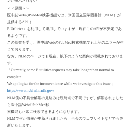
ンが表示されない
＜＜原因＞＞
医中誌WebのPubMed検索機能では、米国国立医学図書館（NLM）が
提供するAPI（
E-Utilities）を利用して運用していますが、現在このAPIが不安定であ
るようです。
この影響を受け、医中誌WebのPubMed検索機能でも上記のエラーが生
じております。
なお、NLMのページでも現在、以下のような案内が掲載されておりま
す。
「Currently, some E-utilities requests may take longer than normal to
complete.
We apologize for the inconvenience while we investigate this issue.」
https://www.ncbi.nlm.nih.gov/
NLM側の不具合解消の見込みは現時点で不明ですが、解消されました
ら医中誌WebのPubMed検
索機能も正常に検索できるようになります。
NLMで何か情報が更新されましたら、当会のウェブサイトなどでも更
新いたします。