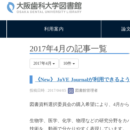
利用案内
論
2017年4月の記事一覧
2017年4月
10件
《New》 JoVE Journalが利用でき
投稿日時 : 2017/04/05
図書館管理者
図書資料選択委員会の購入希望により、4月からビデオ
生物学、医学、化学、物理などの研究分野をカ
技術を、動画で分かりやすく表現しています。