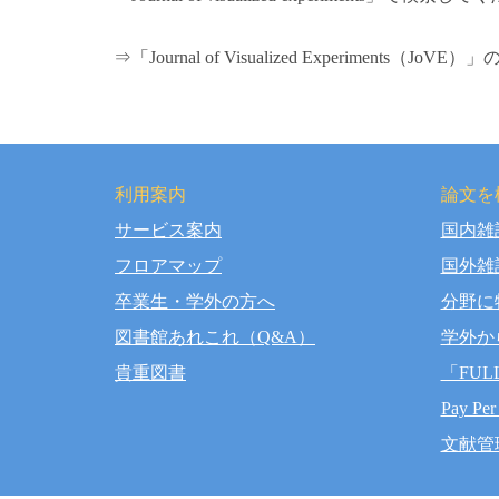
⇒「Journal of Visualized Experiments（JoVE
利用案内
論文を
サービス案内
国内雑
Copy
フロアマップ
国外雑
卒業生・学外の方へ
分野に
図書館あれこれ（Q&A）
学外か
貴重図書
「FUL
Pay Per
文献管