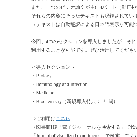
また、一つのビデオ論文が主に4パート（動画抄
それらの内容にそったテキストも収録されてい
（テキストは自動翻訳による日本語表示が可能
今回、4つのセクションを導入しましたが、そ
利用することが可能です。ぜひ活用してくださ
＜導入セクション＞
・Biology
・Immunology and Infection
・Medicine
・Biochemistry（新規導入特典：1年間）
⇒ご利用は
こちら
（図書館HP「電子ジャーナルを検索する」で
「Journal of visualized experiments」で検索