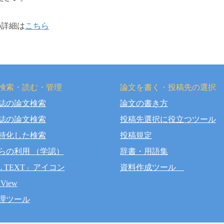
）」の詳細は
こちら
検索・読む・管理
論文を書く・投稿先の選択
誌の論文検索
論文の書き方
right © OSAKA DENTAL UNIVERSITY LIBRARY All Rights Rese
誌の論文検索
投稿先選択に役立つツール
特化した検索
投稿規定
らの利用 （学認）
辞書・用語集
L TEXT」アイコン
資料作成ツール
 View
理ツール