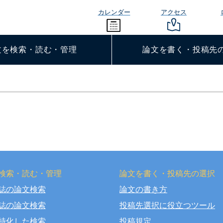
カレンダー
アクセス
文を検索・読む・管理
論文を書く・投稿先
検索・読む・管理
論文を書く・投稿先の選択
誌の論文検索
論文の書き方
right © OSAKA DENTAL UNIVERSITY LIBRARY All Rights Rese
誌の論文検索
投稿先選択に役立つツール
特化した検索
投稿規定