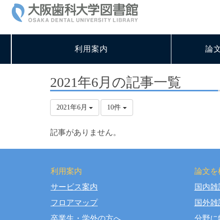
利用案内
論
2021年6月の記事一覧
2021年6月
10件
記事がありません。
利用案内
論文を
サービス案内
国内雑
Copy
フロアマップ
国外雑
卒業生・学外の方へ
分野に