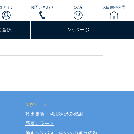
ログイン
お問い合わせ
Q&A
大阪歯科大学
の選択
Myページ
Myページ
貸出更新・利用状況の確認
rved.
新着アラート
他キャンパス・学外への複写依頼