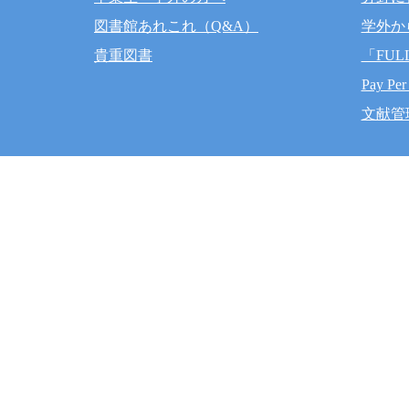
図書館あれこれ（Q&A）
学外か
貴重図書
「FUL
Pay Per
文献管