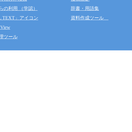
らの利用 （学認）
辞書・用語集
L TEXT」アイコン
資料作成ツール
 View
理ツール