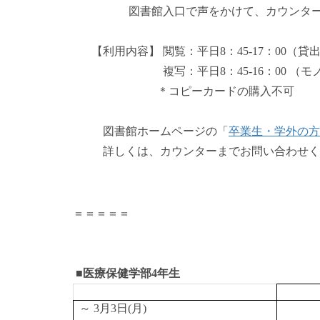
図書館入口で声をかけて、カウンターで卒
【利用内容】 閲覧：平日8：45-17：00（貸
複写：平日8：45-16：00 （モノクロ1
＊コピーカードの購入不可
図書館ホームページの「
卒業生・学外の方
詳しくは、カウンターまでお問い合わせく
＝＝＝＝＝
■医療保健学部4年生
～ 3月3日(月)