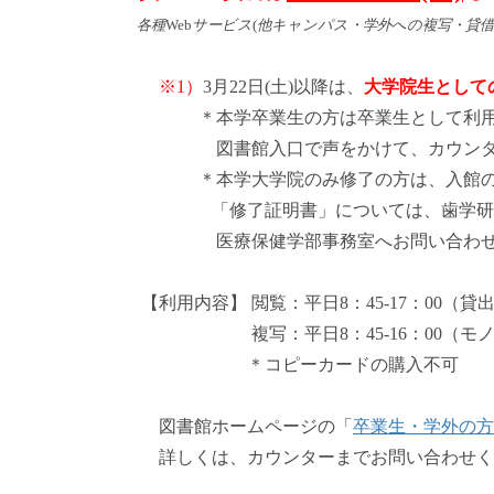
各種
Web
サービス
(
他キャンパス・学外への複写・貸借
※1）
3月22日(土)以降は、
大学院生として
＊本学卒業生の方は卒業生として利用
図書館入口で声をかけて、カウンターで
＊本学大学院のみ修了の方は、入館の際
「修了証明書」については、歯学研究科
医療保健学部事務室へお問い合わせ
【利用内容】 閲覧：平日8：45-17：00（貸
複写：平日8：45-16：00（モノクロ1
＊コピーカードの購入不可
図書館ホームページの「
卒業生・学外の方
詳しくは、カウンターまでお問い合わせく