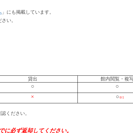
へ
」にも掲載しています。
ださい。
貸出
館内閲覧・複
○
○
×
○
※1
確認ください。
でに必ず返却してください。