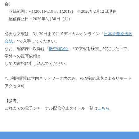
会）
収録範囲：v.1(2001)-v.19 no.1(2019) ※2020年2月12日現在
配信停止日：2020年3月30日（月）
必要な文献は、3月30日までにメディカルオンライン「
日本音楽療法学
会誌
」*で入手してください。
なお、配信停止以降は「
医中誌Web
」*で文献を検索し特定した上で、
学外への複写依頼と
して図書館に申し込んでください。
*…利用環境は学内ネットワーク内のみ、VPN接続環境によるリモート
アクセス可
【参考】
これまでの電子ジャーナル配信停止タイトル一覧は
こちら