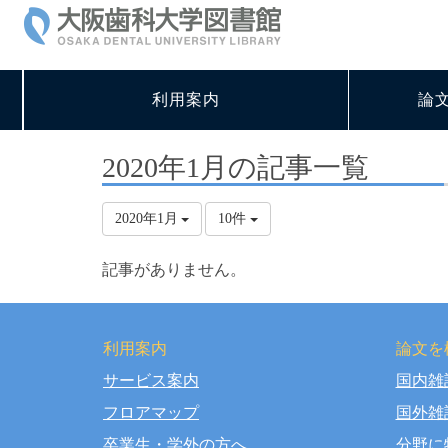
利用案内
論
2020年1月の記事一覧
2020年1月
10件
記事がありません。
利用案内
論文を
サービス案内
国内雑
Copy
フロアマップ
国外雑
卒業生・学外の方へ
分野に