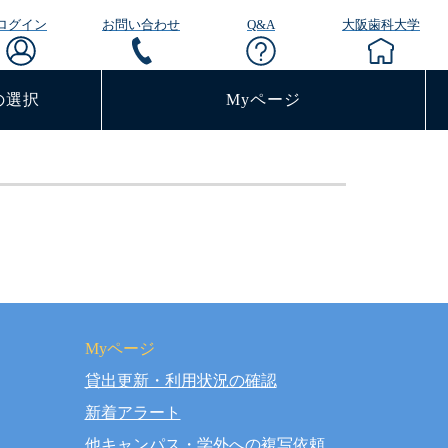
ログイン
お問い合わせ
Q&A
大阪歯科大学
の選択
Myページ
Myページ
貸出更新・利用状況の確認
rved.
新着アラート
他キャンパス・学外への複写依頼