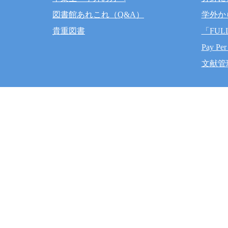
図書館あれこれ（Q&A）
学外か
貴重図書
「FUL
Pay Per
文献管