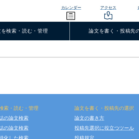
カレンダー
アクセス
文を検索・読む・管理
論文を書く・投稿先
検索・読む・管理
論文を書く・投稿先の選択
誌の論文検索
論文の書き方
right © OSAKA DENTAL UNIVERSITY LIBRARY All Rights Rese
誌の論文検索
投稿先選択に役立つツール
特化した検索
投稿規定