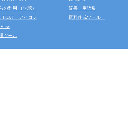
らの利用 （学認）
辞書・用語集
L TEXT」アイコン
資料作成ツール
 View
理ツール