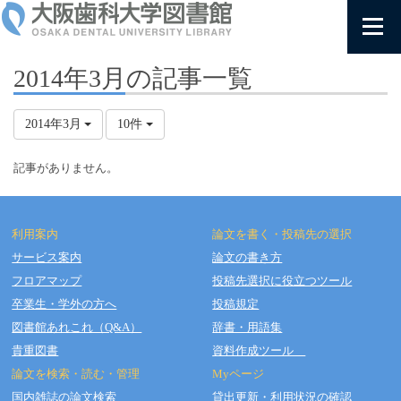
2014年3月の記事一覧
2014年3月
10件
記事がありません。
利用案内
論文を書く・投稿先の選択
サービス案内
論文の書き方
フロアマップ
投稿先選択に役立つツール
Copyright © OSAKA DENTAL UNIVERSITY LIBRARY All Rights Reserved.
卒業生・学外の方へ
投稿規定
図書館あれこれ（Q&A）
辞書・用語集
貴重図書
資料作成ツール
論文を検索・読む・管理
Myページ
国内雑誌の論文検索
貸出更新・利用状況の確認