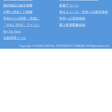
国外雑誌の論文検索
新着アラート
分野に特化した検索
他キャンパス・学外への複写依頼
学外からの利用 （学認）
学外への貸借依頼
「FULL TEXT」アイコン
購入希望図書依頼
Pay Per View
文献管理ツール
Copyright © OSAKA DENTAL UNIVERSITY LIBRARY All Rights Reserved.