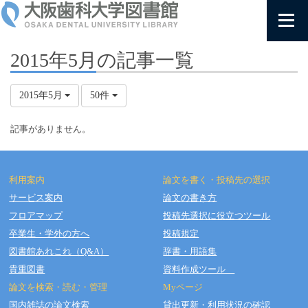
2015年5月の記事一覧
2015年5月
50件
記事がありません。
利用案内
論文を書く・投稿先の選択
サービス案内
論文の書き方
フロアマップ
投稿先選択に役立つツール
Copyright © OSAKA DENTAL UNIVERSITY LIBRARY All Rights Reserved.
卒業生・学外の方へ
投稿規定
図書館あれこれ（Q&A）
辞書・用語集
貴重図書
資料作成ツール
論文を検索・読む・管理
Myページ
国内雑誌の論文検索
貸出更新・利用状況の確認