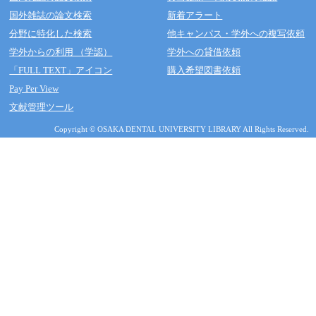
国外雑誌の論文検索
新着アラート
分野に特化した検索
他キャンパス・学外への複写依頼
学外からの利用 （学認）
学外への貸借依頼
「FULL TEXT」アイコン
購入希望図書依頼
Pay Per View
文献管理ツール
Copyright © OSAKA DENTAL UNIVERSITY LIBRARY All Rights Reserved.