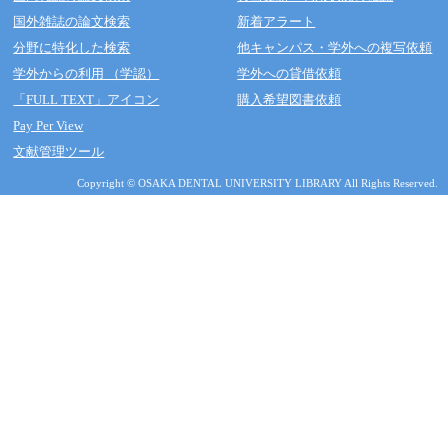
国外雑誌の論文検索
新着アラート
分野に特化した検索
他キャンパス・学外への複写依頼
学外からの利用 （学認）
学外への貸借依頼
「FULL TEXT」アイコン
購入希望図書依頼
Pay Per View
文献管理ツール
Copyright © OSAKA DENTAL UNIVERSITY LIBRARY All Rights Reserved.