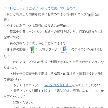
→
「「レビュー」は誰がどうやって推薦しているの？」
自分が利用した図書を簡単にお薦めできる”評価スタンプ”
を設
置！
今すぐに利用できる資料の絞り込みが可能に！
貸出中や各キャンパスへ配送中の資料を除いた、特定の館または3
館すべてに
ある資料だけに絞り込むことができます。
冊子体の図書（
）と電子ブック（
）のアイコンを分けまし
た！
これにより、どちらの形式で利用できるのか一目でわかるようにな
りました。
・冊子体の図書を探す際は、所蔵館・配置場所・請求記号をメモし
て書架へ行く、
もしくはカウンター・
Webで資料取り寄せ
を依頼してください。
・電子ブックを利用する際は、「書誌詳細」画面にある「URL」か
らアクセスして
閲覧ください。