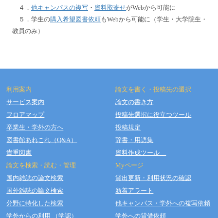
４．
他キャンパスの複写
・
資料取寄せ
がWebから可能に
５．学生の
購入希望図書依頼
もWebから可能に（学生・大学院生・
教員のみ）
利用案内
論文を書く・投稿先の選択
サービス案内
論文の書き方
フロアマップ
投稿先選択に役立つツール
Copyright © OSAKA DENTAL UNIVERSITY LIBRARY All Rights Reserved.
卒業生・学外の方へ
投稿規定
図書館あれこれ（Q&A）
辞書・用語集
貴重図書
資料作成ツール
論文を検索・読む・管理
Myページ
国内雑誌の論文検索
貸出更新・利用状況の確認
国外雑誌の論文検索
新着アラート
分野に特化した検索
他キャンパス・学外への複写依頼
学外からの利用 （学認）
学外への貸借依頼