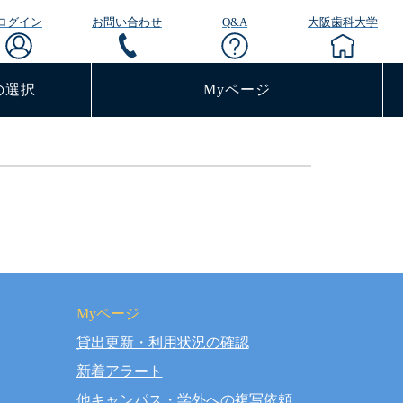
ログイン
お問い合わせ
Q&A
大阪歯科大学
の選択
Myページ
Myページ
貸出更新・利用状況の確認
rved.
新着アラート
他キャンパス・学外への複写依頼