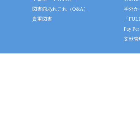
図書館あれこれ（Q&A）
学外か
貴重図書
「FUL
Pay Per
文献管