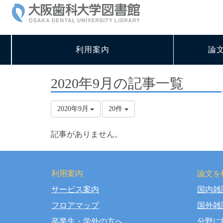
利用案内
論
2020年9月の記事一覧
2020年9月
20件
記事がありません。
利用案内
論文を
サービス案内
国内雑
Copy
フロアマップ
国外雑
卒業生・学外の方へ
分野に