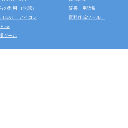
らの利用 （学認）
辞書・用語集
L TEXT」アイコン
資料作成ツール
 View
理ツール