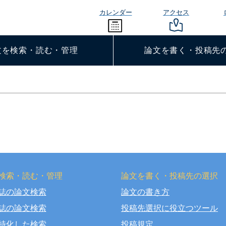
カレンダー
アクセス
文を検索・読む・管理
論文を書く・投稿先
検索・読む・管理
論文を書く・投稿先の選択
誌の論文検索
論文の書き方
right © OSAKA DENTAL UNIVERSITY LIBRARY All Rights Rese
誌の論文検索
投稿先選択に役立つツール
特化した検索
投稿規定