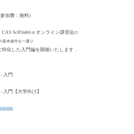
会 (参加費：無料)
ciFinder-n オンライン講習会
の
-n の基本操作を一通り
特化した入門編を開催いたします．
．
n - 入門
er-n - 入門【大学向け】
uletitle