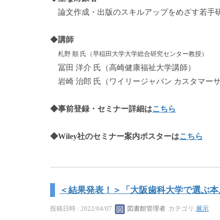
論文作成・出版のスキルアップをめざす若手
◆
講師
札野 順 氏（
早稲田大学大学総合研究センター教授
）
冨田 洋介 氏（
高崎健康福祉大学講師）
岩崎 治郎 氏（ワイリージャパン カスタマー
◆事前登録・セミナー詳細は
こちら
◆Wiley社のセミナー案内ポスターは
こちら
＜結果発表！＞「大阪歯科大学で選ぶ本
投稿日時 : 2022/04/07
図書館管理者
カテゴリ:
展示