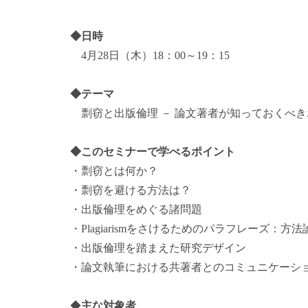
◆日時
4月28日（木）18：00～19：15
◆テーマ
剽窃と出版倫理 － 論文著者が知っておくべき
◆このセミナーで学べるポイント
・剽窃とは何か？
・剽窃を避ける方法は？
・出版倫理をめぐる諸問題
・Plagiarismをさけるためのパラフレーズ：方
・出版倫理を踏まえた研究デザイン
・論文執筆における共著者とのコミュニケーシ
◆
主な対象者