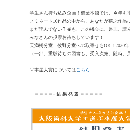
学生さん持ち込み企画！楠葉本館では、今年も
ノミネート10作品の中から、あなたが選ぶ作品
まだ読んでない作品も、この機会に、是非、読
みなさんの投票お待ちしています！
天満橋分室、牧野分室への取寄せもOK！2020
（一部、重版待ちの図書も、受入次第、随時、
▽本屋大賞については
こちら
＝＝＝＝= 結 果 発 表 ＝＝＝＝＝