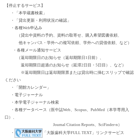
【停止するサービス】
・「本学蔵書検索」
・「貸出更新・利用状況の確認」
・各種Web申込み
（貸出中資料の予約、資料の取寄せ、購入希望図書依頼、
他キャンパス・学外への複写依頼、学外への貸借依頼、など）
・各種メール通知サービス
（返却期限日のお知らせ（返却期限日1日前）、
返却期限日超過のお知らせ（延滞2日目・5日目）、など）
※返却期限日は返却期限票または貸出時に挿むスリップで確認
ください
・「開館カレンダー」
・電子ジャーナル
・本学電子ジャーナル検索
・各種データベース（医中誌Web、Scopus、PubMed（本学専用入
口）、
Journal Citation Reports、SciFinder-n）
・
「大阪歯科大学FULL TEXT」リンクサービス