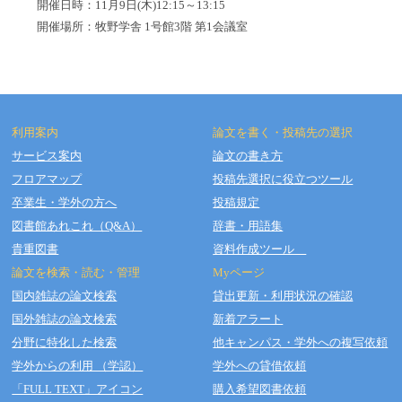
開催日時：11月9日(木)
12:15～13:15
開催場所：牧野学舎 1号館3階 第1会議室
利用案内
論文を書く・投稿先の選択
サービス案内
論文の書き方
フロアマップ
投稿先選択に役立つツール
Copyright © OSAKA DENTAL UNIVERSITY LIBRARY All Rights Reserved.
卒業生・学外の方へ
投稿規定
図書館あれこれ（Q&A）
辞書・用語集
貴重図書
資料作成ツール
論文を検索・読む・管理
Myページ
国内雑誌の論文検索
貸出更新・利用状況の確認
国外雑誌の論文検索
新着アラート
分野に特化した検索
他キャンパス・学外への複写依頼
学外からの利用 （学認）
学外への貸借依頼
「FULL TEXT」アイコン
購入希望図書依頼