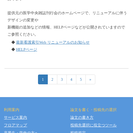
提供元の医学中央雑誌刊行会のホームページで、リニューアルに伴う
デザインの変更や
新機能の追加などの情報、HELPページなどが公開されていますので
ご参照ください。
◆
最新看護索引Web リニューアルのお知らせ
◆
HELPページ
1
2
3
4
5
»
利用案内
論文を書く・投稿先の選択
サービス案内
論文の書き方
フロアマップ
投稿先選択に役立つツール
Copyright © OSAKA DENTAL UNIVERSITY LIBRARY All Rights Reserved.
卒業生・学外の方へ
投稿規定