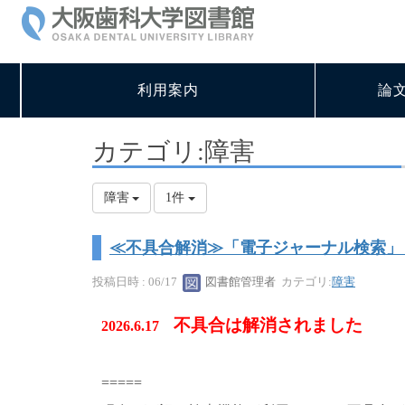
利用案内
論
カテゴリ:障害
障害
1件
≪不具合解消≫「電子ジャーナル検索」
投稿日時 : 06/17
図書館管理者
カテゴリ:
障害
不具合は解消されました
2026.6.17
=====