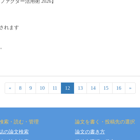
ァクター活用術 2026】
されます
。
«
8
9
10
11
12
13
14
15
16
»
検索・読む・管理
論文を書く・投稿先の選択
誌の論文検索
論文の書き方
right © OSAKA DENTAL UNIVERSITY LIBRARY All Rights Rese