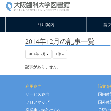
利用案内
論
2014年12月の記事一覧
2014年12月
1件
記事がありません。
利用案内
論文を
サービス案内
国内雑
Copy
フロアマップ
国外雑
卒業生・学外の方へ
分野に