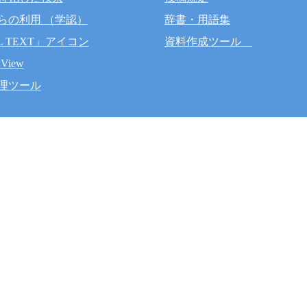
らの利用 （学認）
辞書・用語集
L TEXT」アイコン
資料作成ツール
 View
理ツール