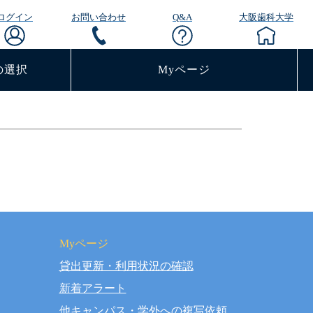
ログイン
お問い合わせ
Q&A
大阪歯科大学
の選択
Myページ
Myページ
貸出更新・利用状況の確認
rved.
新着アラート
他キャンパス・学外への複写依頼