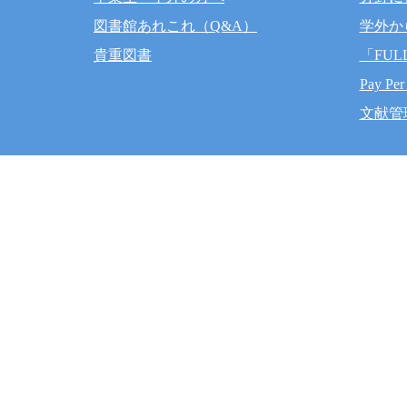
図書館あれこれ（Q&A）
学外か
貴重図書
「FUL
Pay Per
文献管