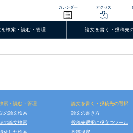
カレンダー
アクセス
文を検索・読む・管理
論文を書く・投稿先
検索・読む・管理
論文を書く・投稿先の選択
誌の論文検索
論文の書き方
right © OSAKA DENTAL UNIVERSITY LIBRARY All Rights Rese
誌の論文検索
投稿先選択に役立つツール
特化した検索
投稿規定