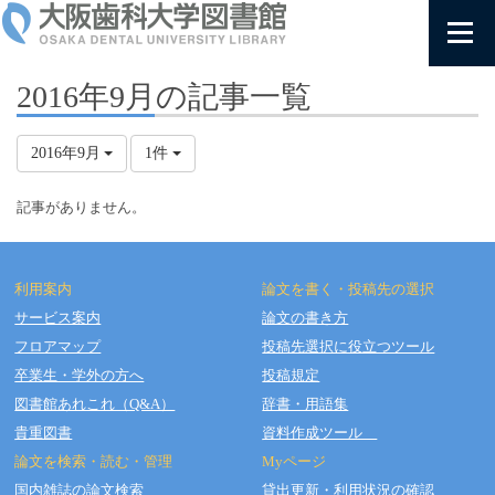
2016年9月の記事一覧
2016年9月
1件
記事がありません。
利用案内
論文を書く・投稿先の選択
サービス案内
論文の書き方
フロアマップ
投稿先選択に役立つツール
Copyright © OSAKA DENTAL UNIVERSITY LIBRARY All Rights Reserved.
卒業生・学外の方へ
投稿規定
図書館あれこれ（Q&A）
辞書・用語集
貴重図書
資料作成ツール
論文を検索・読む・管理
Myページ
国内雑誌の論文検索
貸出更新・利用状況の確認