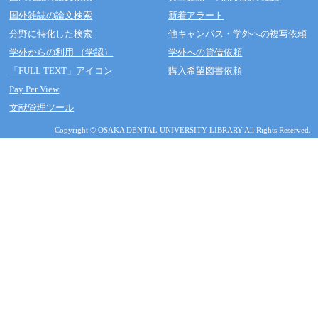
国外雑誌の論文検索
新着アラート
分野に特化した検索
他キャンパス・学外への複写依頼
学外からの利用 （学認）
学外への貸借依頼
「FULL TEXT」アイコン
購入希望図書依頼
Pay Per View
文献管理ツール
Copyright © OSAKA DENTAL UNIVERSITY LIBRARY All Rights Reserved.