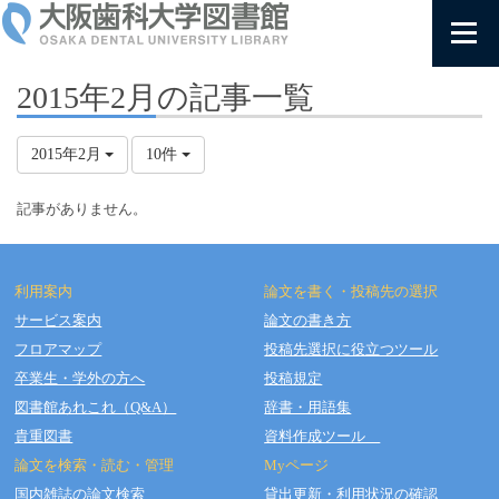
2015年2月の記事一覧
2015年2月
10件
記事がありません。
利用案内
論文を書く・投稿先の選択
サービス案内
論文の書き方
フロアマップ
投稿先選択に役立つツール
Copyright © OSAKA DENTAL UNIVERSITY LIBRARY All Rights Reserved.
卒業生・学外の方へ
投稿規定
図書館あれこれ（Q&A）
辞書・用語集
貴重図書
資料作成ツール
論文を検索・読む・管理
Myページ
国内雑誌の論文検索
貸出更新・利用状況の確認