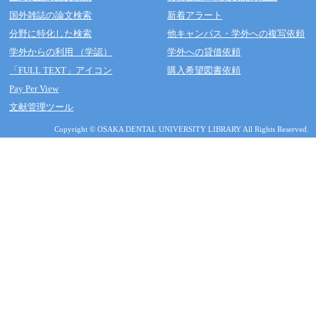
国外雑誌の論文検索
新着アラート
分野に特化した検索
他キャンパス・学外への複写依頼
学外からの利用 （学認）
学外への貸借依頼
「FULL TEXT」アイコン
購入希望図書依頼
Pay Per View
文献管理ツール
Copyright © OSAKA DENTAL UNIVERSITY LIBRARY All Rights Reserved.