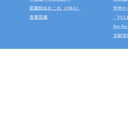
図書館あれこれ（Q&A）
学外か
貴重図書
「FUL
Pay Per
文献管