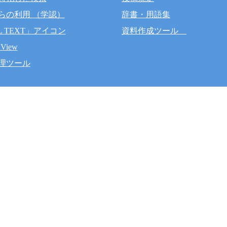
らの利用 （学認）
辞書・用語集
L TEXT」アイコン
資料作成ツール
 View
理ツール