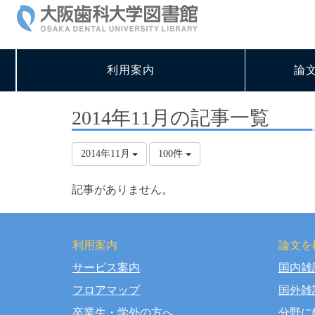
利用案内
論
2014年11月の記事一覧
2014年11月
100件
記事がありません。
利用案内
論文を
サービス案内
国内雑
Copy
フロアマップ
国外雑
卒業生・学外の方へ
分野に