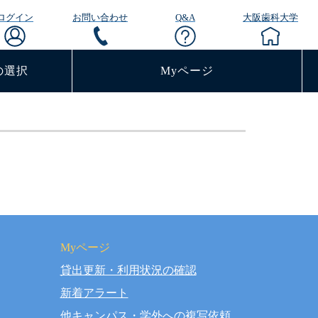
ログイン
お問い合わせ
Q&A
大阪歯科大学
の選択
Myページ
Myページ
貸出更新・利用状況の確認
rved.
新着アラート
他キャンパス・学外への複写依頼