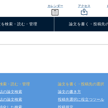
カレンダー
アクセス
文を検索・読む・管理
論文を書く・投稿先
検索・読む・管理
論文を書く・投稿先の選択
誌の論文検索
論文の書き方
right © OSAKA DENTAL UNIVERSITY LIBRARY All Rights Rese
誌の論文検索
投稿先選択に役立つツール
特化した検索
投稿規定