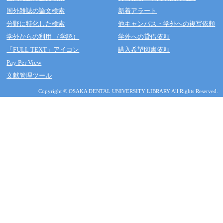
国外雑誌の論文検索
新着アラート
分野に特化した検索
他キャンパス・学外への複写依頼
学外からの利用 （学認）
学外への貸借依頼
「FULL TEXT」アイコン
購入希望図書依頼
Pay Per View
文献管理ツール
Copyright © OSAKA DENTAL UNIVERSITY LIBRARY All Rights Reserved.