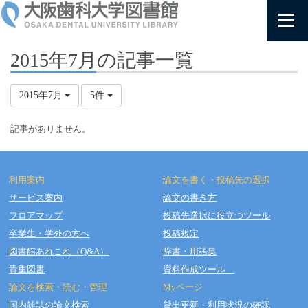
2015年7月の記事一覧
2015年7月
5件
記事がありません。
利用案内
論文を書く・投稿先の選択
サービス案内
論文の書き方
フロアマップ
投稿先選択に役立つツール
Copyright © OSAKA DENTAL UNIVERSITY LIBRARY All Rights Reserved.
卒業生・学外の方へ
投稿規定
図書館あれこれ（Q&A）
辞書・用語集
貴重図書
資料作成ツール
論文を検索・読む・管理
Myページ
国内雑誌の論文検索
貸出更新・利用状況の確認