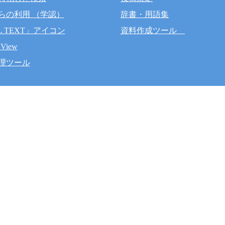
らの利用 （学認）
辞書・用語集
L TEXT」アイコン
資料作成ツール
 View
理ツール