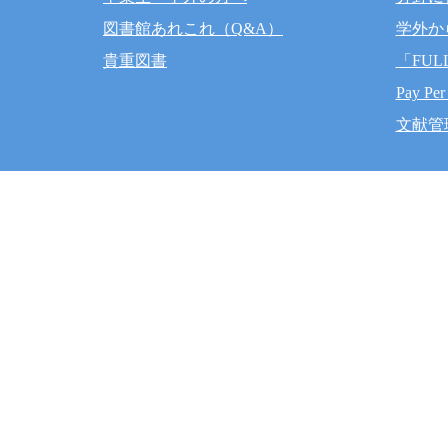
図書館あれこれ（Q&A）
学外か
貴重図書
「FUL
Pay Per
文献管