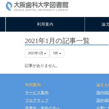
利用案内
論
2021年1月の記事一覧
2021年1月
5件
記事がありません。
利用案内
論文を
サービス案内
国内雑
Copy
フロアマップ
国外雑
卒業生・学外の方へ
分野に