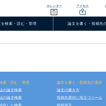
カレンダー
アクセス
文を検索・読む・管理
論文を書く・投稿先
検索・読む・管理
論文を書く・投稿先の選択
誌の論文検索
論文の書き方
right © OSAKA DENTAL UNIVERSITY LIBRARY All Rights Rese
誌の論文検索
投稿先選択に役立つツール
特化した検索
投稿規定