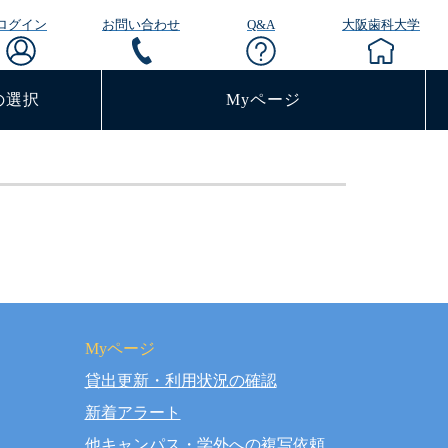
ログイン
お問い合わせ
Q&A
大阪歯科大学
の選択
Myページ
Myページ
貸出更新・利用状況の確認
rved.
新着アラート
他キャンパス・学外への複写依頼