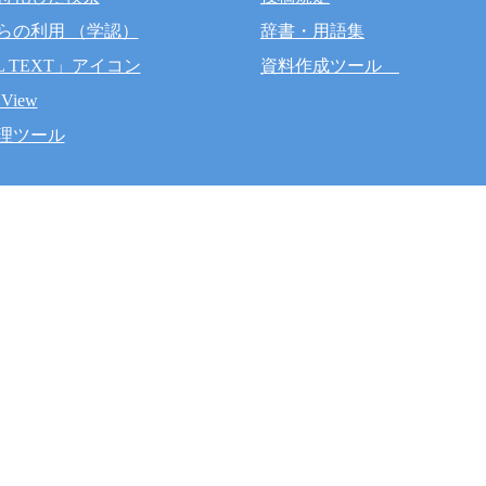
らの利用 （学認）
辞書・用語集
L TEXT」アイコン
資料作成ツール
 View
理ツール