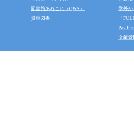
図書館あれこれ（Q&A）
学外か
貴重図書
「FUL
Pay Per
文献管