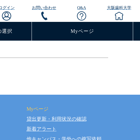
ログイン
お問い合わせ
Q&A
大阪歯科大学
の選択
Myページ
Myページ
貸出更新・利用状況の確認
rved.
新着アラート
他キャンパス・学外への複写依頼