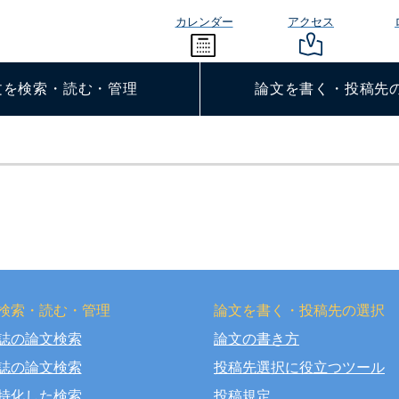
カレンダー
アクセス
文を検索・読む・管理
論文を書く・投稿先
検索・読む・管理
論文を書く・投稿先の選択
誌の論文検索
論文の書き方
right © OSAKA DENTAL UNIVERSITY LIBRARY All Rights Rese
誌の論文検索
投稿先選択に役立つツール
特化した検索
投稿規定