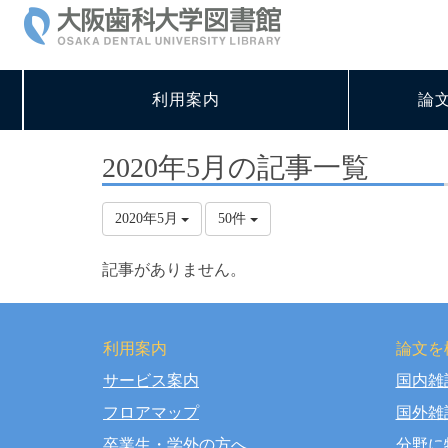
利用案内
論
2020年5月の記事一覧
2020年5月
50件
記事がありません。
利用案内
論文を
サービス案内
国内雑
Copy
フロアマップ
国外雑
卒業生・学外の方へ
分野に