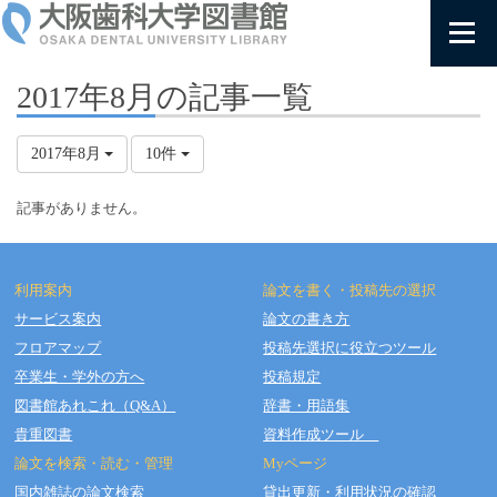
2017年8月の記事一覧
2017年8月
10件
記事がありません。
利用案内
論文を書く・投稿先の選択
サービス案内
論文の書き方
フロアマップ
投稿先選択に役立つツール
Copyright © OSAKA DENTAL UNIVERSITY LIBRARY All Rights Reserved.
卒業生・学外の方へ
投稿規定
図書館あれこれ（Q&A）
辞書・用語集
貴重図書
資料作成ツール
論文を検索・読む・管理
Myページ
国内雑誌の論文検索
貸出更新・利用状況の確認