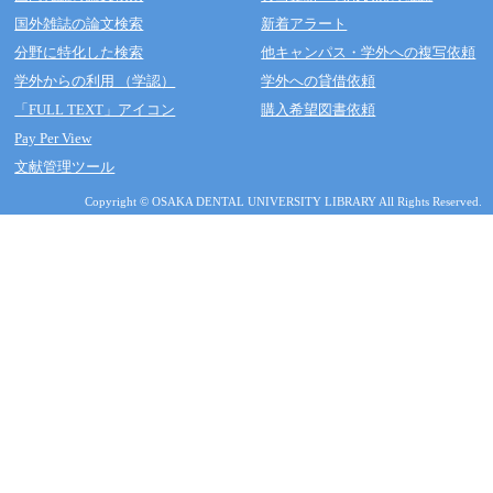
国外雑誌の論文検索
新着アラート
分野に特化した検索
他キャンパス・学外への複写依頼
学外からの利用 （学認）
学外への貸借依頼
「FULL TEXT」アイコン
購入希望図書依頼
Pay Per View
文献管理ツール
Copyright © OSAKA DENTAL UNIVERSITY LIBRARY All Rights Reserved.