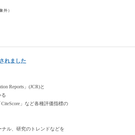
象外）
されました
 Reports」(JCR)と
いる
iteScore」など各種評価指標の
ーナル、研究のトレンドなどを