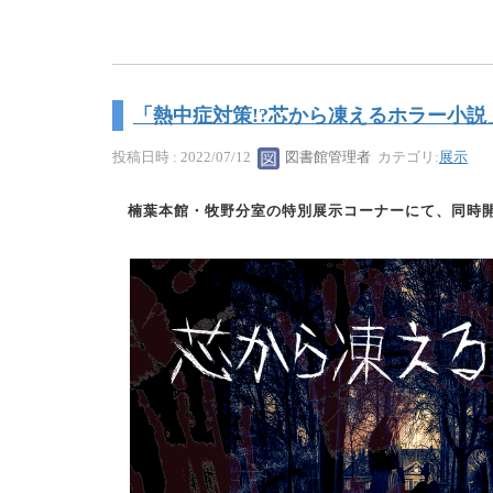
「熱中症対策!?芯から凍えるホラー小説
投稿日時 : 2022/07/12
図書館管理者
カテゴリ:
展示
楠葉本館・牧野分室の特別展示コーナーにて、同時