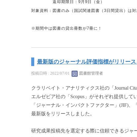
返却期限日：9月9日（金）
対象資料：図書のみ（国試関連図書（3日間貸出）は対
※期間中は図書の貸出冊数が7冊に！
最新版のジャーナル評価指標がリリース
投稿日時 : 2022/07/01
図書館管理者
クラリベイト・アナリティクス社の「Journal Citation
エルゼビア社の「Scopus」がそれぞれ提供して
「ジャーナル・インパクトファクター」(JIF)、「C
最新版をリリースしました。
研究成果投稿先を選定する際に信頼できるジャ