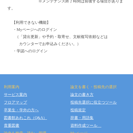
※メンテナンス終了時間は前後する場合がありま
す。
【利用できない機能】
・Myページへのログイン
（「貸出更新」や予約・取寄せ、文献複写依頼などは
カウンターでお申込みください。）
・学認へのログイン
利用案内
論文を書く・投稿先の選択
サービス案内
論文の書き方
フロアマップ
投稿先選択に役立つツール
Copyright © OSAKA DENTAL UNIVERSITY LIBRARY All Rights Reserved.
卒業生・学外の方へ
投稿規定
図書館あれこれ（Q&A）
辞書・用語集
貴重図書
資料作成ツール