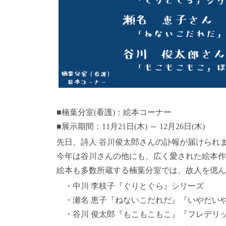
■楠葉分室(看護)：絵本コーナー
■展示期間：11月21日(木) ～ 12月26日(木)
先日、詩人 谷川俊太郎さんの訃報が届けられ
今年は谷川さんの他にも、広く愛された絵本作
絵本も多数所蔵する楠葉分室では、故人を偲ん
・中川 李枝子『ぐりとぐら』シリーズ
・瀬名 恵子『ねないこだれだ』『いやだい
・谷川 俊太郎『もこもこもこ』『フレデリ