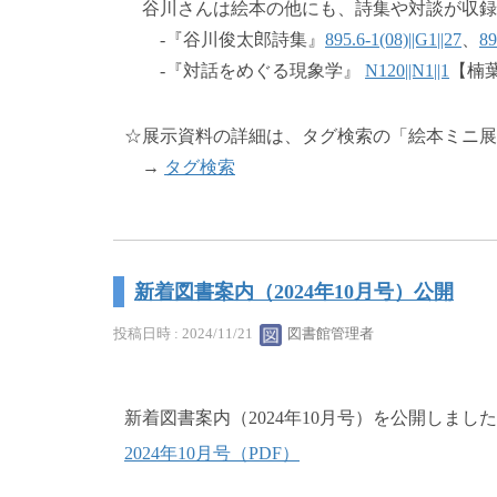
谷川さんは絵本の他にも、詩集や対談が収録
-『谷川俊太郎詩集』
895.6-1(08)||G1||27
、
89
-『対話をめぐる現象学』
N120||N1||1
【楠葉
☆展示資料の詳細は、タグ検索の「絵本ミニ展示
→
タグ検索
新着図書案内（2024年10月号）公開
投稿日時 : 2024/11/21
図書館管理者
新着図書案内（2024年10月号）を公開しました
2024年10月号（PDF）