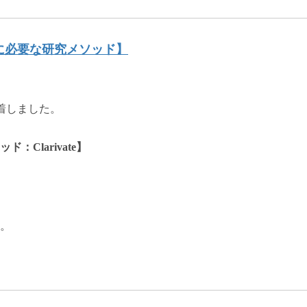
成に必要な研究メソッド】
到着しました。
Clarivate】
。