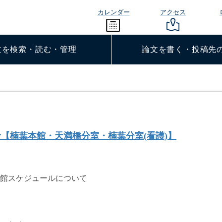
カレンダー
アクセス
文を検索・読む・管理
論文を書く・投稿先
せ【楠葉本館・天満橋分室・楠葉分室(看護)】
館スケジュールについて