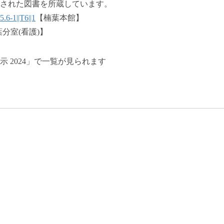
された図書を所蔵しています。
5.6-1||T6||1
【楠葉本館】
分室(看護)】
 2024」で一覧が見られます