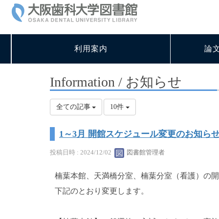
利用案内
論
Information / お知らせ
全ての記事
10件
1～3月 開館スケジュール変更のお知ら
投稿日時 : 2024/12/02
図書館管理者
楠葉本館、天満橋分室、楠葉分室（看護）の開
下記のとおり変更します。