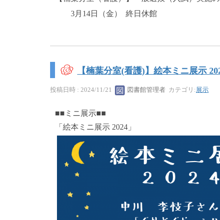
3月14日（金） 終日休館
【楠葉分室(看護)】絵本ミニ展示 202
投稿日時 : 2024/11/21
図書館管理者
カテゴリ:
展示
■■ミニ展示■■
「絵本ミニ展示 2024」