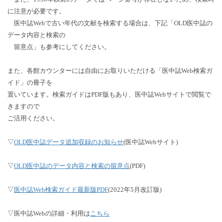
に注意が必要です。
医中誌Webで古い年代の文献を検索する場合は、下記「OLD医中誌の
データ内容と検索の
留意点」も参考にしてください。
また、各館カウンターには自由にお取りいただける「医中誌Web検索ガ
イド」の冊子を
置いています。検索ガイドはPDF版もあり、医中誌Webサイトで閲覧で
きますので
ご活用ください。
▽
OLD医中誌データ追加収録のお知らせ
(医中誌Webサイト)
▽
OLD医中誌のデータ内容と検索の留意点
(PDF)
▽
医中誌Web検索ガイド最新版PDF
(2022年5月改訂版)
▽医中誌Webの詳細・利用は
こちら