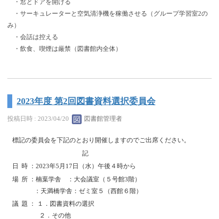
・窓とドアを開ける
・サーキュレーターと空気清浄機を稼働させる（グループ学習室2の
み）
・会話は控える
・飲食、喫煙は厳禁（図書館内全体）
2023年度 第2回図書資料選択委員会
投稿日時 : 2023/04/20
図書館管理者
標記の委員会を下記のとおり開催しますのでご出席ください。
記
日 時 ：2023年5月17日（水）午後４時から
場 所 ：楠葉学舎 ：大会議室（５号館3階）
：天満橋学舎：ゼミ室５（西館６階）
議 題 ： １．図書資料の選択
２．その他