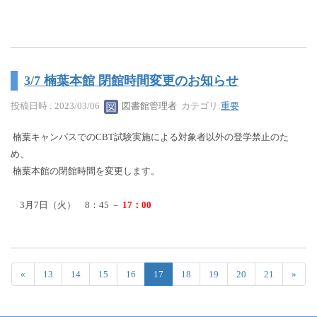
3/7 楠葉本館 閉館時間変更のお知らせ
投稿日時 : 2023/03/06
図書館管理者
カテゴリ:
重要
楠葉キャンパスでのCBT試験実施による対象者以外の登学禁止のた
め、
楠葉本館の閉館時間を変更します。
3月7日（火） 8：45 －
17：00
«
13
14
15
16
17
18
19
20
21
»