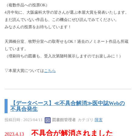
（複数作品への投票OK）
4月中旬に、大阪歯科大学の皆さんが選ぶ本屋大賞を発表いたします。
まだ読んでいない作品も、この機会にぜひ読んでみてください。
みなさんの投票をお待ちしています！
天満橋分室、牧野分室への取寄せもOK！過去のノミネート作品も所蔵
しています。
（増刷待ちの図書も、受入次第随時展示しますのでお楽しみに！）
▽本屋大賞については
こちら
【データベース】≪不具合解消≫医中誌Webの
不具合発生
投稿日時 : 2023/04/11
図書館管理者
カテゴリ:
障害
不具合が解消されました
2023.4.13