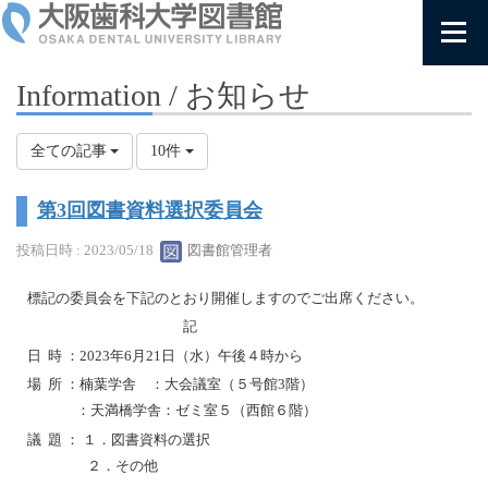
Information / お知らせ
全ての記事
10件
第3回図書資料選択委員会
投稿日時 : 2023/05/18
図書館管理者
標記の委員会を下記のとおり開催しますのでご出席ください。
記
日 時 ：2023年6月21日（水）午後４時から
場 所 ：楠葉学舎 ：大会議室（５号館3階）
：天満橋学舎：ゼミ室５（西館６階）
議 題 ： １．図書資料の選択
２．その他