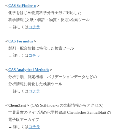
＜
CAS SciFinder-n
＞
化学をはじめ物質科学分野全般に対応した
科学情報 (文献・特許・物質・反応) 検索ツール
→ 詳しくは
コチラ
＜
CAS Formulus
＞
製剤・配合情報に特化した検索ツール
→ 詳しくは
コチラ
＜
CAS Analytical Methods
＞
分析手順、測定機器、バリデーションデータなどの
分析情報に特化した検索ツール
→ 詳しくは
コチラ
＜ChemZent＞
(CAS SciFinder-n の文献情報からアクセス)
世界最古のドイツ語の化学抄録誌 Chemisches Zentralblatt の
電子版アーカイブ
→ 詳しくは
コチラ