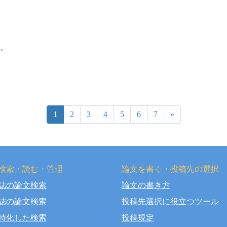
。
1
2
3
4
5
6
7
»
検索・読む・管理
論文を書く・投稿先の選択
誌の論文検索
論文の書き方
right © OSAKA DENTAL UNIVERSITY LIBRARY All Rights Rese
誌の論文検索
投稿先選択に役立つツール
特化した検索
投稿規定