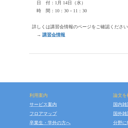
日 付：1月 14日（水）
時 間：10：30－11：30
詳しくは講習会情報のページをご確認ください
→
講習会情報
利用案内
論文を
サービス案内
国内雑
Copy
フロアマップ
国外雑
卒業生・学外の方へ
分野に