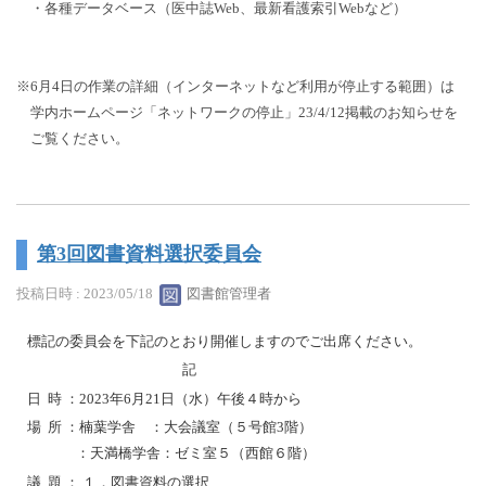
・各種データベース（医中誌Web、最新看護索引Webなど）
※6月4日の作業の詳細（インターネットなど利用が停止する範囲）は
学内ホームページ「ネットワークの停止」23/4/12掲載のお知らせを
ご覧ください。
第3回図書資料選択委員会
投稿日時 : 2023/05/18
図書館管理者
標記の委員会を下記のとおり開催しますのでご出席ください。
記
日 時 ：2023年6月21日（水）午後４時から
場 所 ：楠葉学舎 ：大会議室（５号館3階）
：天満橋学舎：ゼミ室５（西館６階）
議 題 ： １．図書資料の選択