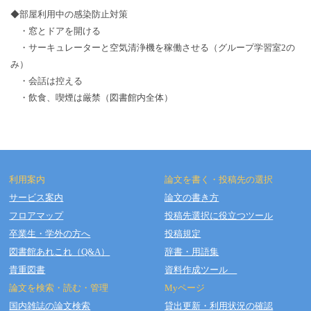
◆部屋利用中の感染防止対策
・窓とドアを開ける
・サーキュレーターと空気清浄機を稼働させる（グループ学習室2の
み）
・会話は控える
・飲食、喫煙は厳禁（図書館内全体）
利用案内
論文を書く・投稿先の選択
サービス案内
論文の書き方
フロアマップ
投稿先選択に役立つツール
Copyright © OSAKA DENTAL UNIVERSITY LIBRARY All Rights Reserved.
卒業生・学外の方へ
投稿規定
図書館あれこれ（Q&A）
辞書・用語集
貴重図書
資料作成ツール
論文を検索・読む・管理
Myページ
国内雑誌の論文検索
貸出更新・利用状況の確認