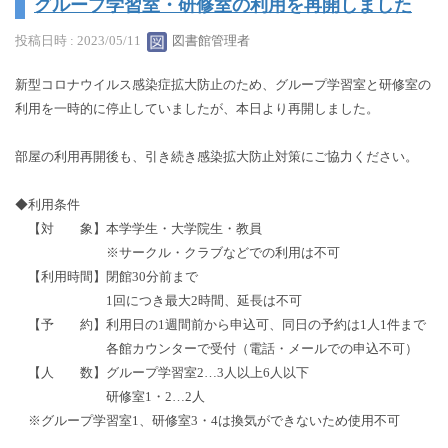
グループ学習室・研修室の利用を再開しました
投稿日時 : 2023/05/11
図書館管理者
新型コロナウイルス感染症拡大防止のため、グループ学習室と研修室の
利用を一時的に停止していましたが、本日より再開しました。
部屋の利用再開後も、引き続き感染拡大防止対策にご協力ください。
◆利用条件
【対 象】本学学生・大学院生・教員
※サークル・クラブなどでの利用は不可
【利用時間】閉館30分前まで
1回につき最大2時間、延長は不可
【予 約】利用日の1週間前から申込可、同日の予約は1人1件まで
各館カウンターで受付（電話・メールでの申込不可）
【人 数】グループ学習室2…3人以上6人以下
研修室1・2…2人
※グループ学習室1、研修室3・4は換気ができないため使用不可