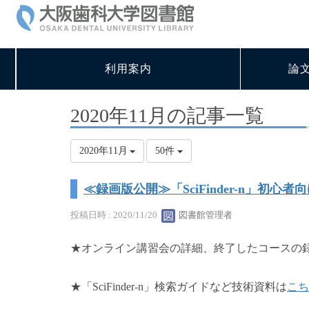
利用案内
論
2020年11月の記事一覧
2020年11月
50件
≪録画版公開≫「SciFinder-n」初
投稿日時 : 2020/11/20
図書館管理者
★オンライン講習会の詳細、終了したコースの
（主催者：化学
★「SciFinder-n」検索ガイドなど技術資料は
こち