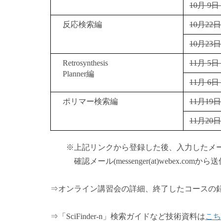
10月 9日 (
反応検索編
10月22日 (
10月23日 (
Retrosynthesis
11月 5日 (
Planner編
11月 6日 (
ポリマー検索編
11月19日 (
11月20日 (
※上記リンクから登録した後、入力したメー
確認メール(messenger(at)webex.comから
⇒オンライン講習会の詳細、終了したコースの
（主催者：化学
⇒「SciFinder-n」検索ガイドなど技術資料は
こち