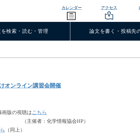
カレンダー
アクセス
文を検索・読む・管理
論文を書く・投稿先
心者向けオンライン講習会開催
録画版の視聴は
こちら
情報協会HP）
ら
（同上）