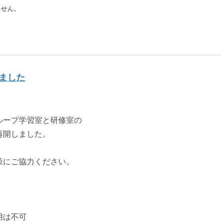
ん。
ました
ループ学習室と研修室の
再開しました。
策にご協力ください。
は不可