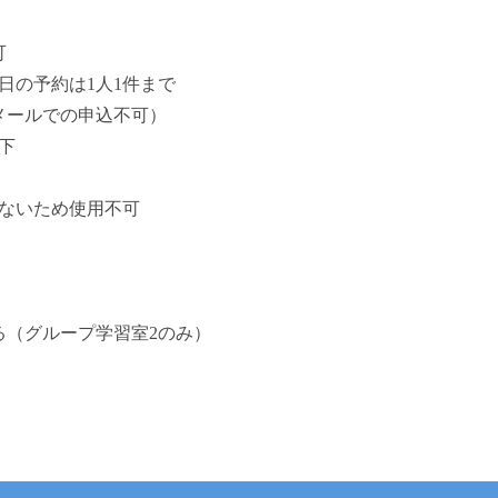
可
の予約は1人1件まで
ルでの申込不可）
下
きないため使用不可
（グループ学習室2のみ）